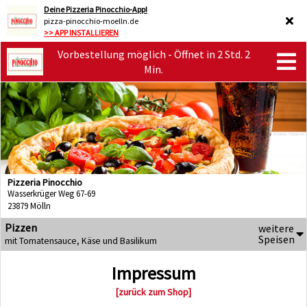
Deine Pizzeria Pinocchio-App!
pizza-pinocchio-moelln.de
>> APP INSTALLIEREN
Vorbestellung möglich - Öffnet in 2 Std. 2
Min.
Pizzeria Pinocchio
Wasserkrüger Weg 67-69
23879 Mölln
Pizzen
weitere
Speisen
mit Tomatensauce, Käse und Basilikum
Impressum
[zurück zum Shop]