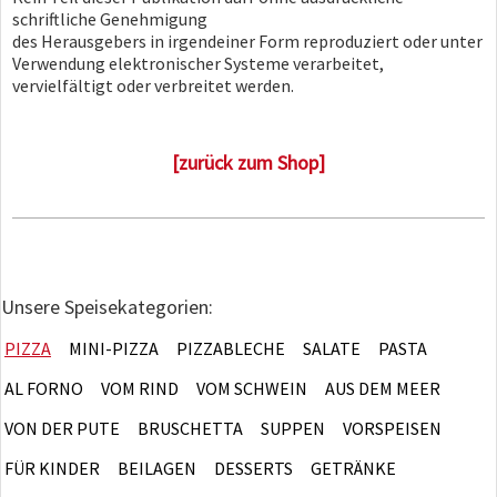
schriftliche Genehmigung
des Herausgebers in irgendeiner Form reproduziert oder unter
Verwendung elektronischer Systeme verarbeitet,
vervielfältigt oder verbreitet werden.
[zurück zum Shop]
Unsere Speisekategorien:
PIZZA
MINI-PIZZA
PIZZABLECHE
SALATE
PASTA
AL FORNO
VOM RIND
VOM SCHWEIN
AUS DEM MEER
VON DER PUTE
BRUSCHETTA
SUPPEN
VORSPEISEN
FÜR KINDER
BEILAGEN
DESSERTS
GETRÄNKE