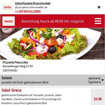
Deine Pizzeria Pinocchio-App!
pizza-pinocchio-moelln.de
>> APP INSTALLIEREN
Bestellung heute ab 08:00 Uhr möglich
Pizzeria Pinocchio
Wasserkrüger Weg 67-69
23879 Mölln
Salate
weitere
Speisen
jeweils mit frisch gebackenem Brot
Salat Greca
griechischer Dorfsalat mit Tomaten, Gurken, roten
10.40
Zwiebeln, Oliven und Fetakäse in Öl und Essig mit
Kräutern, dazu frisch gebackenes Brot