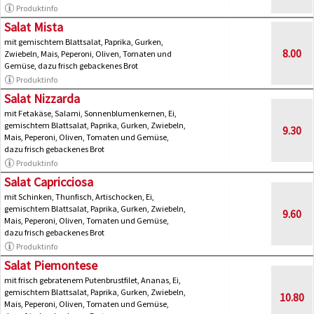
Produktinfo
Salat Mista
mit gemischtem Blattsalat, Paprika, Gurken,
8.00
Zwiebeln, Mais, Peperoni, Oliven, Tomaten und
Gemüse, dazu frisch gebackenes Brot
Produktinfo
Salat Nizzarda
mit Fetakäse, Salami, Sonnenblumenkernen, Ei,
gemischtem Blattsalat, Paprika, Gurken, Zwiebeln,
9.30
Mais, Peperoni, Oliven, Tomaten und Gemüse,
dazu frisch gebackenes Brot
Produktinfo
Salat Capricciosa
mit Schinken, Thunfisch, Artischocken, Ei,
gemischtem Blattsalat, Paprika, Gurken, Zwiebeln,
9.60
Mais, Peperoni, Oliven, Tomaten und Gemüse,
dazu frisch gebackenes Brot
Produktinfo
Salat Piemontese
mit frisch gebratenem Putenbrustfilet, Ananas, Ei,
gemischtem Blattsalat, Paprika, Gurken, Zwiebeln,
10.80
Mais, Peperoni, Oliven, Tomaten und Gemüse,