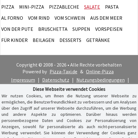
PIZZA
MINI-PIZZA
PIZZABLECHE
SALATE
PASTA
AL FORNO
VOM RIND
VOM SCHWEIN
AUS DEM MEER
VON DER PUTE
BRUSCHETTA
SUPPEN
VORSPEISEN
FÜR KINDER
BEILAGEN
DESSERTS
GETRÄNKE
Copyright © 2008 - 2026 • Alle Rechte vorbehalten
Powered by
Pizza-Taxi.de
&
Online-Pizza
Impressum
|
Datenschutz
|
Nutzungsbedingungen
|
Cookie-Hinweis
Diese Webseite verwendet Cookies
Wir nutzen Cookies, um Ihnen die Nutzung unserer Webseite zu
ermöglichen, die Benutzerfreundlichkeit zu verbessern und um Analysen
über den Zugriff auf unserer Webseite durchzuführen, um die Werbung
und andere Aspekte zu optimieren. Darüber hinaus werden
personenbezogene Daten und Cookies zur Personalisierung von
Anzeigen, sowohl für personalisierte als auch nicht-personalisierte
Werbung verwendet. Sie können der Verwendung der Cookies ganz