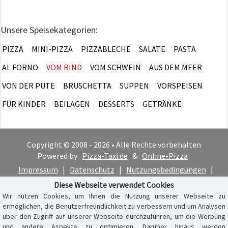
Unsere Speisekategorien:
PIZZA
MINI-PIZZA
PIZZABLECHE
SALATE
PASTA
AL FORNO
VOM RIND
VOM SCHWEIN
AUS DEM MEER
VON DER PUTE
BRUSCHETTA
SUPPEN
VORSPEISEN
FÜR KINDER
BEILAGEN
DESSERTS
GETRÄNKE
Copyright © 2008 - 2026 • Alle Rechte vorbehalten
Powered by
Pizza-Taxi.de
&
Online-Pizza
Impressum
|
Datenschutz
|
Nutzungsbedingungen
|
Cookie-Hinweis
Diese Webseite verwendet Cookies
Wir nutzen Cookies, um Ihnen die Nutzung unserer Webseite zu
ermöglichen, die Benutzerfreundlichkeit zu verbessern und um Analysen
über den Zugriff auf unserer Webseite durchzuführen, um die Werbung
und andere Aspekte zu optimieren. Darüber hinaus werden