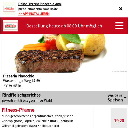
Deine Pizzeria Pinocchio-App!
pizza-pinocchio-moelln.de
>> APP INSTALLIEREN
Bestellung heute ab 08:00 Uhr möglich
Pizzeria Pinocchio
Wasserkrüger Weg 67-69
23879 Mölln
Rindfleischgerichte
weitere
Speisen
jeweils mit Beilagen Ihrer Wahl
Fitness-Pfanne
dünn geschnittenes argentinisches Steak, frische
19.20
Champignons, Paprika, Zwiebeln und Zucchini in
Olivenöl gebraten, dazu Knoblauchbrot