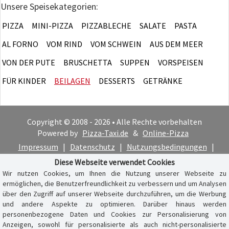
Unsere Speisekategorien:
PIZZA
MINI-PIZZA
PIZZABLECHE
SALATE
PASTA
AL FORNO
VOM RIND
VOM SCHWEIN
AUS DEM MEER
VON DER PUTE
BRUSCHETTA
SUPPEN
VORSPEISEN
FÜR KINDER
BEILAGEN
DESSERTS
GETRÄNKE
Copyright © 2008 - 2026 • Alle Rechte vorbehalten
Powered by
Pizza-Taxi.de
&
Online-Pizza
Impressum
|
Datenschutz
|
Nutzungsbedingungen
|
Cookie-Hinweis
Diese Webseite verwendet Cookies
Wir nutzen Cookies, um Ihnen die Nutzung unserer Webseite zu
ermöglichen, die Benutzerfreundlichkeit zu verbessern und um Analysen
über den Zugriff auf unserer Webseite durchzuführen, um die Werbung
und andere Aspekte zu optimieren. Darüber hinaus werden
personenbezogene Daten und Cookies zur Personalisierung von
Anzeigen, sowohl für personalisierte als auch nicht-personalisierte