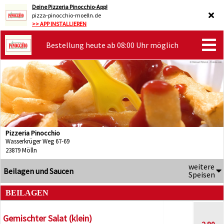
Deine Pizzeria Pinocchio-App!
pizza-pinocchio-moelln.de
>> APP INSTALLIEREN
Bestellung heute ab 08:00 Uhr möglich
Pizzeria Pinocchio
Wasserkrüger Weg 67-69
23879 Mölln
weitere
Beilagen und Saucen
Speisen
BEILAGEN
Gemischter Salat (klein)